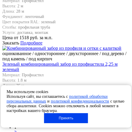
Материал:
Профнастил
Высота:
2 м
Длина:
28 м
Фундамент:
ленточный
Цвет покрытия RAL:
зеленый
Столбы:
профильная труба
Услуги:
доставка, монтаж
Цена от
1518
руб. за м.п.
Заказать
Подробнее
оцинкованное / одностороннее / двухстороннее / под дерево /
под камень / под кирпич
Зеленый комбинированный забор из профнастила 2,25 м
зеленый
Материал:
Профнастил
Высота:
1.8 м
Длина:
26 м
Фундамент:
на сваях
Мы используем cookies
Цвет покрытия RAL:
зеленый
Используя сайт, вы соглашаетесь с
политикой обработки
персональных данных
и
политикой конфиденциальности
с целью
Столбы:
профильная труба
сбора аналитики. Cookies можно отключить в любой момент в
Услуги:
доставка, монтаж
настройках вашего браузера.
Цена от
1530
руб. за м.п.
Заказать
Подробнее
Принять
1