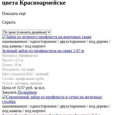
цвета Красноармейске
Показать ещё
Скрыть
оцинкованное / одностороннее / двухстороннее / под дерево /
под камень / под кирпич
Зеленый забор из профнастила на сваях 1,67 м
Материал:
Профнастил
Высота:
2,5 м
Длина:
16 м
Фундамент:
на сваях
Цвет покрытия RAL:
зеленый
Столбы:
профильная труба
Услуги:
доставка, монтаж
Цена от
1137
руб. за м.п.
Заказать
Подробнее
оцинкованное / одностороннее / двухстороннее / под дерево /
под камень / под кирпич