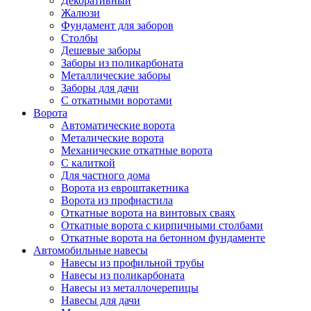
Декоративный
Жалюзи
Фундамент для заборов
Столбы
Дешевые заборы
Заборы из поликарбоната
Металлические заборы
Заборы для дачи
С откатными воротами
Ворота
Автоматические ворота
Металические ворота
Механические откатные ворота
С калиткой
Для частного дома
Ворота из евроштакетника
Ворота из профнастила
Откатные ворота на винтовых сваях
Откатные ворота с кирпичными столбами
Откатные ворота на бетонном фундаменте
Автомобильные навесы
Навесы из профильной трубы
Навесы из поликарбоната
Навесы из металлочерепицы
Навесы для дачи