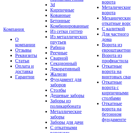
ворота
3d
Металические
Кирпичные
ворота
Кованные
Механические
Бетонные
откатные воро
Комбинированные
С калиткой
Компания
Из сетки гиттер
Для частного
Из металлических
О
дома
прутьев
компании
Ворота из
Рабица
Отзывы
евроштакетник
Реечные
Реквизиты
Ворота из
Сварной
Статьи
профнастила
Секционный
Оплата и
Откатные
Декоративный
доставка
ворота на
Жалюзи
Гарантии
винтовых свая
Фундамент для
Откатные
заборов
ворота с
Столбы
кирпичными
Дешевые заборы
столбами
Заборы из
Откатные
поликарбоната
ворота на
Металлические
бетонном
заборы
фундаменте
Заборы для дачи
С откатными
воротами