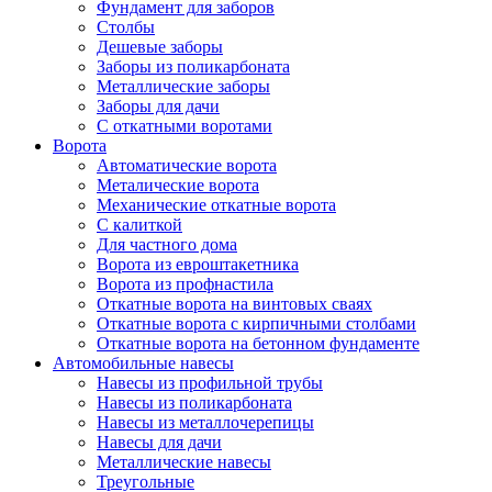
Фундамент для заборов
Столбы
Дешевые заборы
Заборы из поликарбоната
Металлические заборы
Заборы для дачи
С откатными воротами
Ворота
Автоматические ворота
Металические ворота
Механические откатные ворота
С калиткой
Для частного дома
Ворота из евроштакетника
Ворота из профнастила
Откатные ворота на винтовых сваях
Откатные ворота с кирпичными столбами
Откатные ворота на бетонном фундаменте
Автомобильные навесы
Навесы из профильной трубы
Навесы из поликарбоната
Навесы из металлочерепицы
Навесы для дачи
Металлические навесы
Треугольные