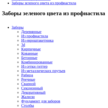
Заборы зеленого цвета из профнастила
Заборы зеленого цвета из профнастила
Заборы
Деревянные
Из профнастила
Из евроштакетника
3d
Кирпичные
Кованные
Бетонные
Комбинированные
Из сетки гиттер
Из металлических прутьев
Рабица
Реечные
Сварной
Секционный
Декоративный
Жалюзи
Фундамент для заборов
Столбы