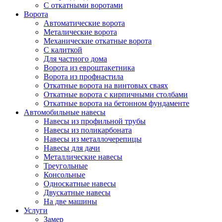
С откатными воротами
Ворота
Автоматические ворота
Металические ворота
Механические откатные ворота
С калиткой
Для частного дома
Ворота из евроштакетника
Ворота из профнастила
Откатные ворота на винтовых сваях
Откатные ворота с кирпичными столбами
Откатные ворота на бетонном фундаменте
Автомобильные навесы
Навесы из профильной трубы
Навесы из поликарбоната
Навесы из металлочерепицы
Навесы для дачи
Металлические навесы
Треугольные
Консольные
Односкатные навесы
Двускатные навесы
На две машины
Услуги
Замер