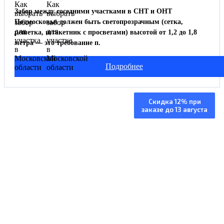
Забор между соседними участками в СНТ и ОНТ
Подмосковья должен быть светопрозрачным (сетка,
решетка, штакетник с просветами) высотой от 1,2 до 1,8
метра — это требование п.
Подробнее
Изготовление и
Скидка 12% при
заказе до 13 августа
установка под ключ
Изготовление от 5 дней, монтаж за 1 день
Работаем по всей МО +250 км от МКАД
Толщина металла указана в договоре
Собственное производство
Бесплатный замер
вызов
замерщика
+7 (495) 885-82-08