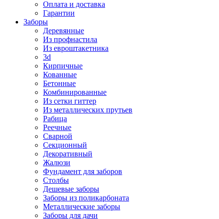
Оплата и доставка
Гарантии
Заборы
Деревянные
Из профнастила
Из евроштакетника
3d
Кирпичные
Кованные
Бетонные
Комбинированные
Из сетки гиттер
Из металлических прутьев
Рабица
Реечные
Сварной
Секционный
Декоративный
Жалюзи
Фундамент для заборов
Столбы
Дешевые заборы
Заборы из поликарбоната
Металлические заборы
Заборы для дачи