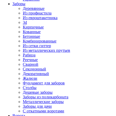
Заборы
Деревянные
Из профнастила
Из евроштакетника
3d
Кирпичные
Кованные
Бетонные
Комбинированные
Из сетки гиттер
Из металлических прутьев
Рабица
Реечные
Сварной
Секционный
Декоративный
Жалюзи
Фундамент для заборов
Столбы
Дешевые заборы
Заборы из поликарбоната
Металлические заборы
Заборы для дачи
С откатными воротами
Ворота