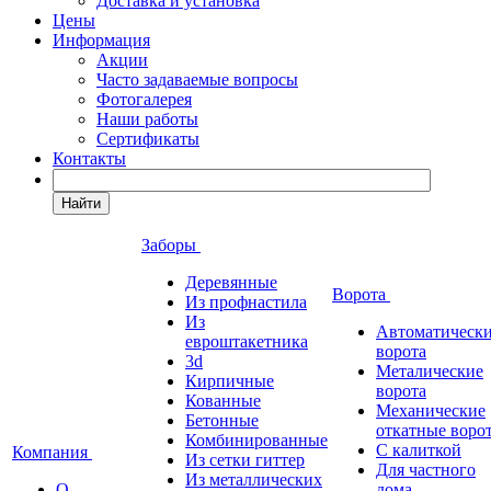
Доставка и установка
Цены
Информация
Акции
Часто задаваемые вопросы
Фотогалерея
Наши работы
Сертификаты
Контакты
Найти
Заборы
Деревянные
Ворота
Из профнастила
Из
Автоматическ
евроштакетника
ворота
3d
Металические
Кирпичные
ворота
Кованные
Механические
Бетонные
откатные воро
Комбинированные
С калиткой
Компания
Из сетки гиттер
Для частного
Из металлических
О
дома