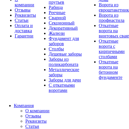
прутьев
компании
Ворота из
Рабица
Отзывы
евроштакетник
Реечные
Реквизиты
Ворота из
Сварной
Статьи
профнастила
Секционный
Оплата и
Откатные
Декоративный
доставка
ворота на
Жалюзи
Гарантии
винтовых свая
Фундамент для
Откатные
заборов
ворота с
Столбы
кирпичными
Дешевые заборы
столбами
Заборы из
Откатные
поликарбоната
ворота на
Металлические
бетонном
заборы
фундаменте
Заборы для дачи
С откатными
воротами
Компания
О компании
Отзывы
Реквизиты
Статьи