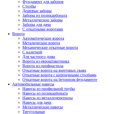
Фундамент для заборов
Столбы
Дешевые заборы
Заборы из поликарбоната
Металлические заборы
Заборы для дачи
С откатными воротами
Ворота
Автоматические ворота
Металические ворота
Механические откатные ворота
С калиткой
Для частного дома
Ворота из евроштакетника
Ворота из профнастила
Откатные ворота на винтовых сваях
Откатные ворота с кирпичными столбами
Откатные ворота на бетонном фундаменте
Автомобильные навесы
Навесы из профильной трубы
Навесы из поликарбоната
Навесы из металлочерепицы
Навесы для дачи
Металлические навесы
Треугольные