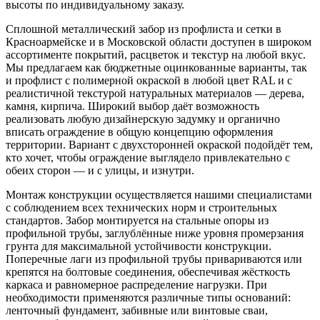
высоты по индивидуальному заказу.
Сплошной металлический забор из профлиста и сетки в
Красноармейске и в Московской области доступен в широком
ассортименте покрытий, расцветок и текстур на любой вкус.
Мы предлагаем как бюджетные оцинкованные варианты, так
и профлист с полимерной окраской в любой цвет RAL и с
реалистичной текстурой натуральных материалов — дерева,
камня, кирпича. Широкий выбор даёт возможность
реализовать любую дизайнерскую задумку и органично
вписать ограждение в общую концепцию оформления
территории. Вариант с двухсторонней окраской подойдёт тем,
кто хочет, чтобы ограждение выглядело привлекательно с
обеих сторон — и с улицы, и изнутри.
Монтаж конструкции осуществляется нашими специалистами
с соблюдением всех технических норм и строительных
стандартов. Забор монтируется на стальные опоры из
профильной трубы, заглублённые ниже уровня промерзания
грунта для максимальной устойчивости конструкции.
Поперечные лаги из профильной трубы привариваются или
крепятся на болтовые соединения, обеспечивая жёсткость
каркаса и равномерное распределение нагрузки. При
необходимости применяются различные типы оснований:
ленточный фундамент, забивные или винтовые сваи,