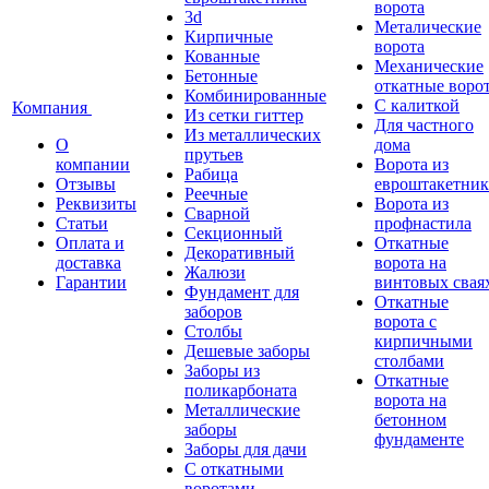
ворота
3d
Металические
Кирпичные
ворота
Кованные
Механические
Бетонные
откатные воро
Комбинированные
С калиткой
Компания
Из сетки гиттер
Для частного
Из металлических
О
дома
прутьев
компании
Ворота из
Рабица
Отзывы
евроштакетник
Реечные
Реквизиты
Ворота из
Сварной
Статьи
профнастила
Секционный
Оплата и
Откатные
Декоративный
доставка
ворота на
Жалюзи
Гарантии
винтовых свая
Фундамент для
Откатные
заборов
ворота с
Столбы
кирпичными
Дешевые заборы
столбами
Заборы из
Откатные
поликарбоната
ворота на
Металлические
бетонном
заборы
фундаменте
Заборы для дачи
С откатными
воротами