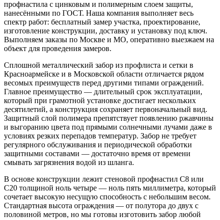
профнастила с цинковым и полимерным слоем защиты,
нанесёнными по ГОСТ. Наша компания выполняет весь
спектр работ: бесплатный замер участка, проектирование,
изготовление конструкции, доставку и установку под ключ.
Выполняем заказы по Москве и МО, оперативно выезжаем на
объект для проведения замеров.
Сплошной металлический забор из профлиста и сетки в
Красноармейске и в Московской области отличается рядом
весомых преимуществ перед другими типами ограждений.
Главное преимущество — длительный срок эксплуатации,
который при грамотной установке достигает нескольких
десятилетий, а конструкция сохраняет первоначальный вид.
Защитный слой полимера препятствует появлению ржавчины
и выгоранию цвета под прямыми солнечными лучами даже в
условиях резких перепадов температур. Забор не требует
регулярного обслуживания и периодической обработки
защитными составами — достаточно время от времени
смывать загрязнения водой из шланга.
В основе конструкции лежит стеновой профнастил С8 или
С20 толщиной ноль четыре — ноль пять миллиметра, который
сочетает высокую несущую способность с небольшим весом.
Стандартная высота ограждения — от полутора до двух с
половиной метров, но мы готовы изготовить забор любой