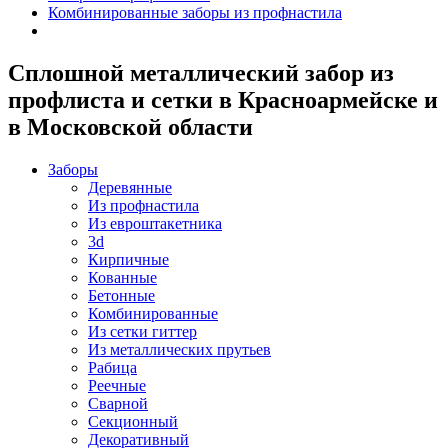
Комбинированные заборы из профнастила
Сплошной металлический забор из
профлиста и сетки в Красноармейске и
в Московской области
Заборы
Деревянные
Из профнастила
Из евроштакетника
3d
Кирпичные
Кованные
Бетонные
Комбинированные
Из сетки гиттер
Из металлических прутьев
Рабица
Реечные
Сварной
Секционный
Декоративный