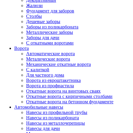
Декоративный
Жалюзи
Фундамент для заборов
Столбы
Дешевые заборы
Заборы из поликарбоната
Металлические заборы
Заборы для дачи
С откатными воротами
Ворота
Автоматические ворота
Металические ворота
Механические откатные ворота
С калиткой
Для частного дома
Ворота из евроштакетника
Ворота из профнастила
Откатные ворота на винтовых сваях
Откатные ворота с кирпичными столбами
Откатные ворота на бетонном фундаменте
Автомобильные навесы
Навесы из профильной трубы
Навесы из поликарбоната
Навесы из металлочерепицы
Навесы для дачи