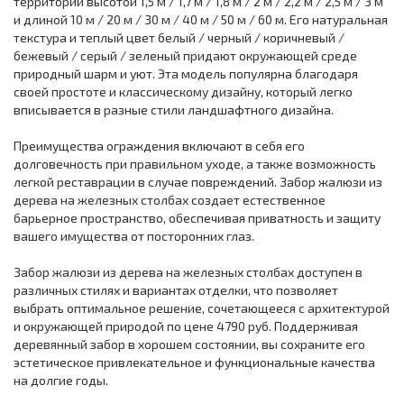
территории высотой 1,5 м / 1,7 м / 1,8 м / 2 м / 2,2 м / 2,5 м / 3 м
и длиной 10 м / 20 м / 30 м / 40 м / 50 м / 60 м. Его натуральная
текстура и теплый цвет белый / черный / коричневый /
бежевый / серый / зеленый придают окружающей среде
природный шарм и уют. Эта модель популярна благодаря
своей простоте и классическому дизайну, который легко
вписывается в разные стили ландшафтного дизайна.
Преимущества ограждения включают в себя его
долговечность при правильном уходе, а также возможность
легкой реставрации в случае повреждений. Забор жалюзи из
дерева на железных столбах создает естественное
барьерное пространство, обеспечивая приватность и защиту
вашего имущества от посторонних глаз.
Забор жалюзи из дерева на железных столбах доступен в
различных стилях и вариантах отделки, что позволяет
выбрать оптимальное решение, сочетающееся с архитектурой
и окружающей природой по цене 4790 руб. Поддерживая
деревянный забор в хорошем состоянии, вы сохраните его
эстетическое привлекательное и функциональные качества
на долгие годы.