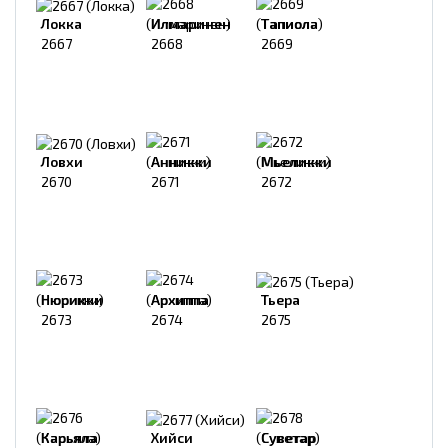
Локка
Илмаринен
Тапиола
2667
2668
2669
Ловхи
Анникки
Мьеликки
2670
2671
2672
Нюрикки
Архиппа
Тьера
2673
2674
2675
Карьяла
Хийси
Суветар