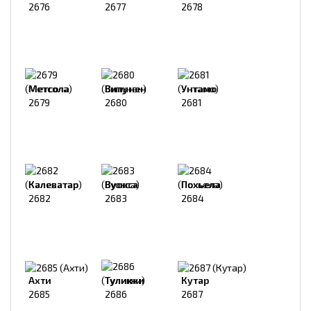
2676
2677
2678
Метсола
Випунен
Унтамо
2679
2680
2681
Калеватар
Вуокса
Похьела
2682
2683
2684
Ахти
Туликки
Кутар
2685
2686
2687