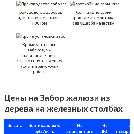
Производство заборов
Кратчайшие сроки
идет в соответствии с
проведения монтажа
ГОСТом
без ущерба качеству
Кроме установки
заборов, мы
предлагаем весь
спектр сопутствующих
услуг и возможных
работ.
Цены на Забор жалюзи из
дерева на железных столбах
Высота
Вертикальный,
Из
Из
Из
руб./м. п.
деревянного
ДКП,
необрез